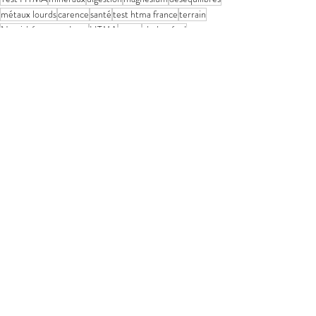
métaux lourds
carence
santé
test htma france
terrain
Nutrithérapeute Lyon
HTMA
stress
cholestérol
Lien entre minéraux et glycémie
épigénétique
glucose
sédentarité
syndrome métabolique
symptômes insulinorésistance femme
perte de poids
Accompagnement insuline
Test de cheveux HTMA
Posts récents
Voir tout