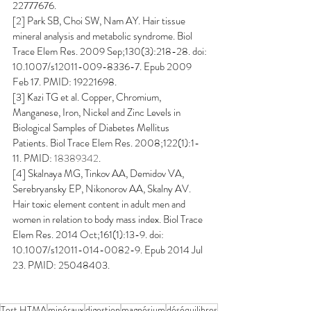
22777676.
[2] Park SB, Choi SW, Nam AY. Hair tissue 
mineral analysis and metabolic syndrome. Biol 
Trace Elem Res. 2009 Sep;130(3):218-28. doi: 
10.1007/s12011-009-8336-7. Epub 2009 
Feb 17. PMID: 19221698.
[3] Kazi TG et al. Copper, Chromium, 
Manganese, Iron, Nickel and Zinc Levels in 
Biological Samples of Diabetes Mellitus 
Patients.
Biol Trace Elem Res. 2008;122(1):1-
11. PMID: 
18389342
.
[4] Skalnaya MG, Tinkov AA, Demidov VA, 
Serebryansky EP, Nikonorov AA, Skalny AV. 
Hair toxic element content in adult men and 
women in relation to body mass index. Biol Trace 
Elem Res. 2014 Oct;161(1):13-9. doi: 
10.1007/s12011-014-0082-9. Epub 2014 Jul 
23. PMID: 25048403.
Test HTMA
minéraux
digestion
magnésium
déséquilibres