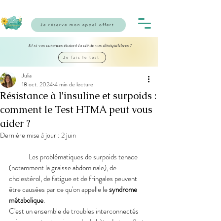
Je réserve mon appel offert
Et si vos carences étaient la clé de vos déséquilibres ?
Je fais le test
Julia
18 oct. 2024
4 min de lecture
Résistance à l'insuline et surpoids :
comment le Test HTMA peut vous
aider ?
Dernière mise à jour :
2 juin
	Les problématiques de surpoids tenace 
(notamment la graisse abdominale), de 
cholestérol, de fatigue et de fringales peuvent 
être causées par ce qu'on appelle le 
syndrome 
métabolique
.
C'est un ensemble de troubles interconnectés 