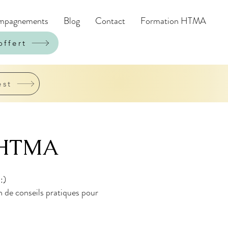
mpagnements
Blog
Contact
Formation HTMA
offert
est
st HTMA
:)
on de conseils pratiques pour