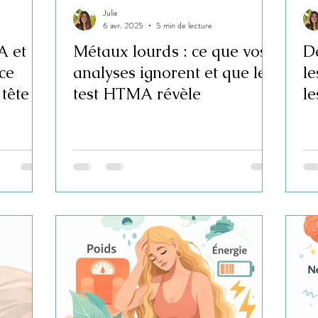
Julia
6 avr. 2025
5 min de lecture
A et
Métaux lourds : ce que vos
D
ce
analyses ignorent et que le
le
tête » !
test HTMA révèle
le