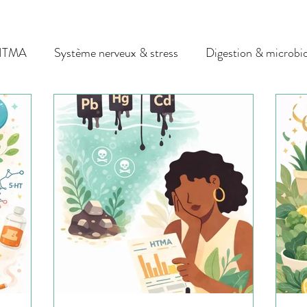
 HTMA
Système nerveux & stress
Digestion & microbi
ssesse & post-partum