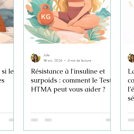
Julia
18 oct. 2024
4 min de lecture
si le
Résistance à l'insuline et
La
es
surpoids : comment le Test
c
HTMA peut vous aider ?
l’
sé