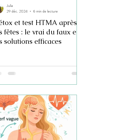
Julia
29 déc. 2024
6 min de lecture
étox et test HTMA après
s fêtes : le vrai du faux et
s solutions efficaces