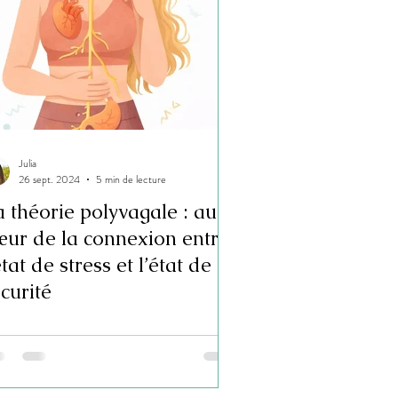
Julia
26 sept. 2024
5 min de lecture
 théorie polyvagale : au
œur de la connexion entre
état de stress et l’état de
curité