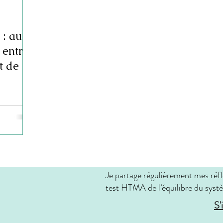
 : au
 entre
at de
Je partage régulièrement mes réfl
test HTMA de l’équilibre du systè
S'