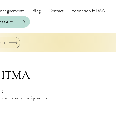
mpagnements
Blog
Contact
Formation HTMA
offert
est
st HTMA
:)
on de conseils pratiques pour