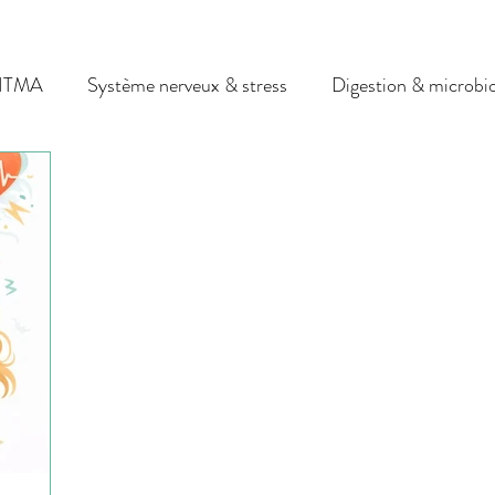
 HTMA
Système nerveux & stress
Digestion & microbi
ssesse & post-partum